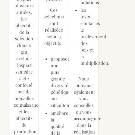
notations
plusieurs
Ces
les
années,
sélections
tests
les
sont
sanitaires
objectifs
réalisées
le
de la
selon 3
prélèvement
sélection
objectifs :
des
clonale
bois et
ont
la
évolué :
proposer
multiplication.
l'aspect
une
sanitaire
plus
a été
grande
Nous
conforté
diversité
pouvons
par de
génétique
également
nouvelles
aux
vous
connaissances,
viticulteurs,
conseiller
et les
ou vous
améliorer
objectifs
accompagner
la
de
dans la
qualité
production
réalisation
de la