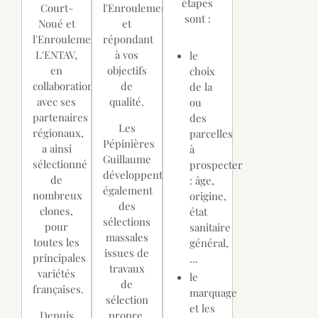
étapes
Court-
l'Enroulement),
sont :
Noué et
et
l'Enroulement.
répondant
L'ENTAV,
à vos
le
en
objectifs
choix
collaboration
de
de la
avec ses
qualité.
ou
partenaires
des
Les
régionaux,
parcelles
Pépinières
a ainsi
à
Guillaume
sélectionné
prospecter
développent
de
: âge,
également
nombreux
origine,
des
clones,
état
sélections
pour
sanitaire
massales
toutes les
général,
issues de
principales
...
travaux
variétés
le
de
françaises.
marquage
sélection
et les
Depuis
propre.