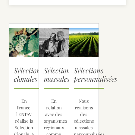
Sélections
Sélections
Sélections
clonales
massales
personnalisées
En
En
Nous
France,
relation
réalisons
l'ENTAV
avec des
des
réalise la
organismes
sélections
Sélection
régionaux,
massales
Clonale. A
comme
personnalisées