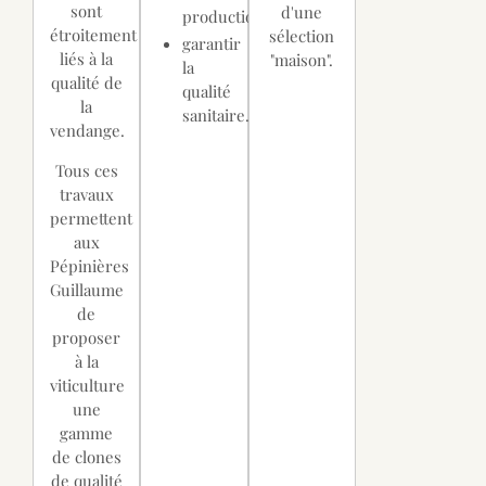
sont
d'une
production,
étroitement
sélection
garantir
liés à la
"maison".
la
qualité de
qualité
la
sanitaire.
vendange.
Tous ces
travaux
permettent
aux
Pépinières
Guillaume
de
proposer
à la
viticulture
une
gamme
de clones
de qualité