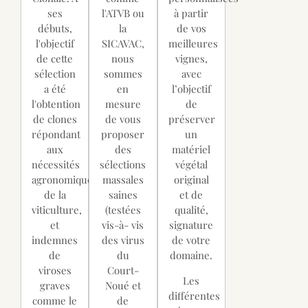
ses
l'ATVB ou
à partir
débuts,
la
de vos
l'objectif
SICAVAC,
meilleures
de cette
nous
vignes,
sélection
sommes
avec
a été
en
l’objectif
l'obtention
mesure
de
de clones
de vous
préserver
répondant
proposer
un
aux
des
matériel
nécessités
sélections
végétal
agronomiques
massales
original
de la
saines
et de
viticulture,
(testées
qualité,
et
vis-à- vis
signature
indemnes
des virus
de votre
de
du
domaine.
viroses
Court-
Les
graves
Noué et
différentes
comme le
de