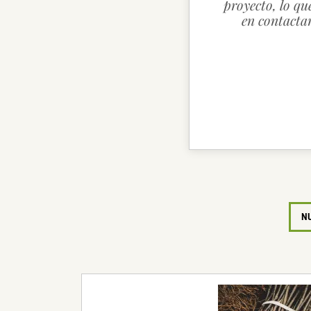
proyecto, lo qu
en contactar
N