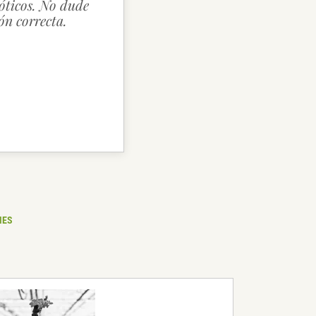
ióticos. No dude
ión correcta.
NES