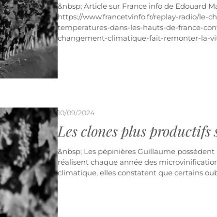
&nbsp; Article sur France info de Edouard M
https://www.francetvinfo.fr/replay-radio/le-c
temperatures-dans-les-hauts-de-france-conv
changement-climatique-fait-remonter-la-vit
10/09/2024
Les clones plus productifs
&nbsp; Les pépinières Guillaume possèdent l
réalisent chaque année des microvinificatio
climatique, elles constatent que certains oub