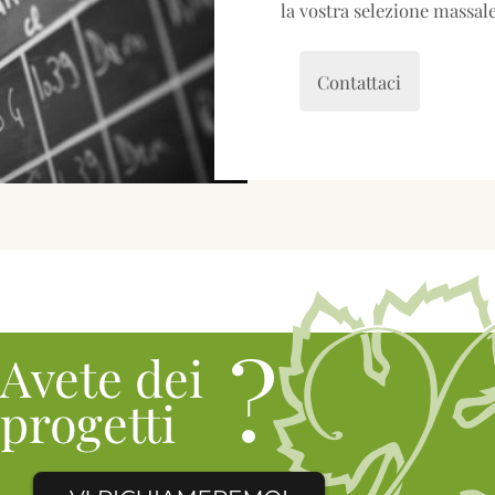
la vostra selezione massale
Contattaci