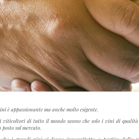
vini è appassionante ma anche molto esigente.
ti viticoltori di tutto il mondo sanno che solo i vini di qualità
 posto sul mercato.
che i grandi vini si fanno innanzitutto a partire dalla v