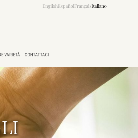
English
Español
Français
Italiano
RE VARIETÀ
CONTATTACI
LI