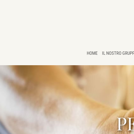
Salta
al
contenuto
principale
HOME
IL NOSTRO GRUP
P