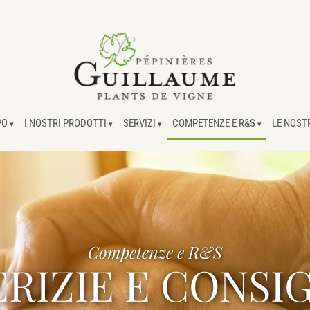
PO
I NOSTRI PRODOTTI
SERVIZI
COMPETENZE E R&S
LE NOST
Competenze e R&S
ERIZIE E CONSIG